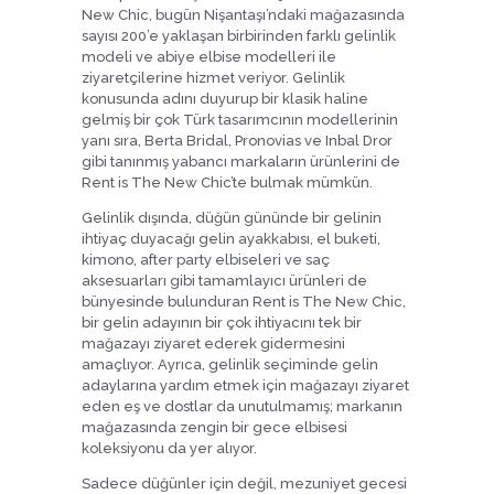
New Chic, bugün Nişantaşı’ndaki mağazasında
sayısı 200’e yaklaşan birbirinden farklı gelinlik
modeli ve abiye elbise modelleri ile
ziyaretçilerine hizmet veriyor. Gelinlik
konusunda adını duyurup bir klasik haline
gelmiş bir çok Türk tasarımcının modellerinin
yanı sıra, Berta Bridal, Pronovias ve Inbal Dror
gibi tanınmış yabancı markaların ürünlerini de
Rent is The New Chic’te bulmak mümkün.
Gelinlik dışında, düğün gününde bir gelinin
ihtiyaç duyacağı gelin ayakkabısı, el buketi,
kimono, after party elbiseleri ve saç
aksesuarları gibi tamamlayıcı ürünleri de
bünyesinde bulunduran Rent is The New Chic,
bir gelin adayının bir çok ihtiyacını tek bir
mağazayı ziyaret ederek gidermesini
amaçlıyor. Ayrıca, gelinlik seçiminde gelin
adaylarına yardım etmek için mağazayı ziyaret
eden eş ve dostlar da unutulmamış; markanın
mağazasında zengin bir gece elbisesi
koleksiyonu da yer alıyor.
Sadece düğünler için değil, mezuniyet gecesi