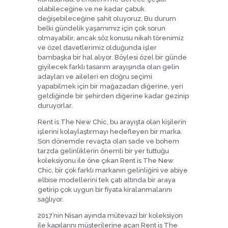
olabileceğine ve ne kadar çabuk
değişebileceğine şahit oluyoruz. Bu durum
belki gündelik yaşamımız için çok sorun
olmayabilir, ancak söz konusu nikah törenimiz
ve özel davetlerimiz olduğunda işler
bambaşka bir hal alıyor. Böylesi özel bir günde
giyilecek farklı tasarım arayışında olan gelin
adayları ve aileleri en doğru seçimi
yapabilmek için bir mağazadan diğerine, yeri
geldiğinde bir şehirden diğerine kadar gezinip
duruyorlar.
Rent is The New Chic, bu arayışta olan kişilerin
işlerini kolaylaştırmayı hedefleyen bir marka.
Son dönemde revaçta olan sade ve bohem
tarzda gelinliklerin önemli bir yer tuttuğu
koleksiyonu ile öne çıkan Rent is The New
Chic, bir çok farklı markanın gelinliğini ve abiye
elbise modellerini tek çatı altında bir araya
getirip çok uygun bir fiyata kiralanmalarını
sağlıyor.
2017’nin Nisan ayında mütevazi bir koleksiyon
ile kapılarını müşterilerine açan Rent is The