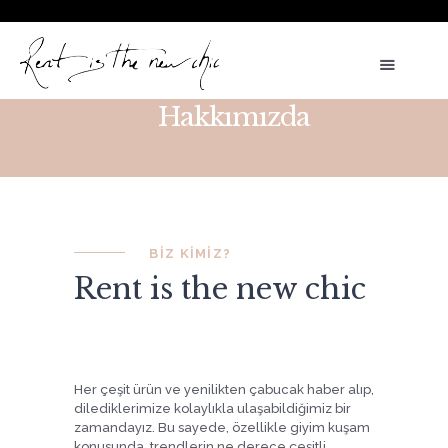
ARALIK AYINA ÖZEL KİRALIK VE SATILIK ELBİSELERDE 500 TL
İNDİRİM. KOD:RTNC5 TAKI VE AKSESUARLARDA GEÇERLİ %5 İNDİRİM
VE ÜCRETSİZ KARGO KOD:TAKI24
Hakkımızda
KIRALIK ELBISELER
KIRALIK GELINLIKLER
SATILIK ÜRÜNLER
BIZ KIMIZ?
AKSESUARLAR
Rent is the new chic
RANDEVU AL
HESABIM
TÜRKÇE
Her çeşit ürün ve yenilikten çabucak haber alıp,
dilediklerimize kolaylıkla ulaşabildiğimiz bir
zamandayız. Bu sayede, özellikle giyim kuşam
konusunda, trendlerin ne derece çeşitli