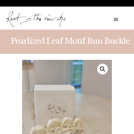
ARALIK AYINA ÖZEL KİRALIK VE SATILIK ELBİSELERDE 500 TL
İNDİRİM. KOD:RTNC5 TAKI VE AKSESUARLARDA GEÇERLİ %5 İNDİRİM
VE ÜCRETSİZ KARGO KOD:TAKI24
Pearlized Leaf Motif Bun Buckle
DRESSES FOR RENT
WEDDING DRESSES FOR RENT
ACCESSORIES
MAKE RESERVATION
MY ORDERS
ENGLISH