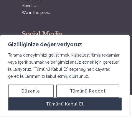
About Us
We in the press
Social Media
Gizliliğinize değer veriyoruz
Tarama deneyiminizi geliştirmek, kişiselleştirilmiş reklamlar
veya içerik sunmak ve trafiğimizi analiz etmek için çerezleri
kullanıyoruz. "Tümünü Kabul Et" seçeneğine tıklayarak
çerez kullanımımızı kabul etmiş olursunuz.
katapultistanbul
proudly presents
Düzenle
Tümünü Reddet
Tümünü Kabul Et
English
Türkçe
(
Turkish
)