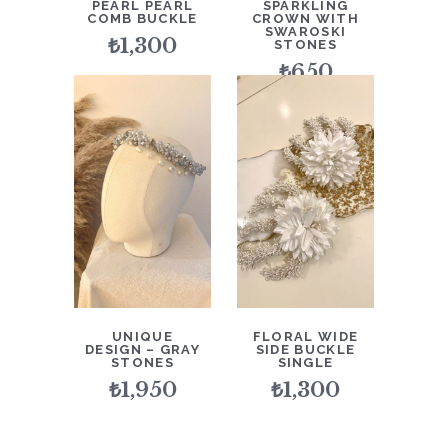
PEARL PEARL
SPARKLING
COMB BUCKLE
CROWN WITH
SWAROSKI
₺
1,300
STONES
₺
650
UNIQUE
FLORAL WIDE
DESIGN – GRAY
SIDE BUCKLE
STONES
SINGLE
₺
1,950
₺
1,300