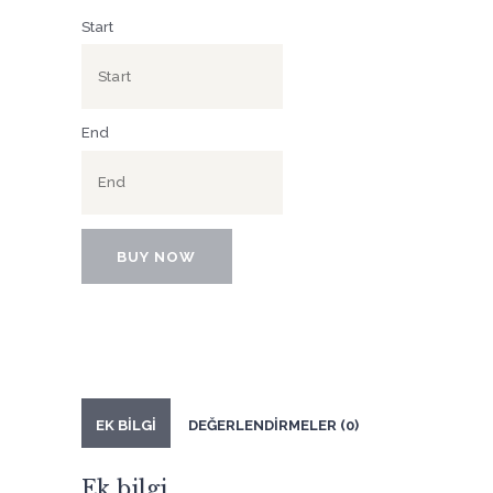
Start
End
BUY NOW
EK BILGI
DEĞERLENDIRMELER (0)
Ek bilgi