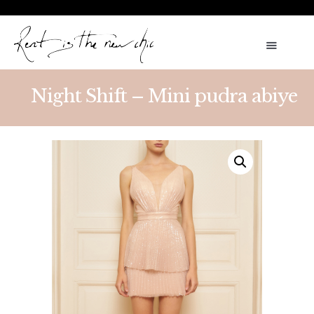
ARALIK AYINA ÖZEL KİRALIK VE SATILIK ELBİSELERDE 500 TL
İNDİRİM. KOD:RTNC5 TAKI VE AKSESUARLARDA GEÇERLİ %5 İNDİRİM
VE ÜCRETSİZ KARGO KOD:TAKI24
Night Shift – Mini pudra abiye
KIRALIK ELBISELER
KIRALIK GELINLIKLER
SATILIK ÜRÜNLER
AKSESUARLAR
RANDEVU AL
HESABIM
TÜRKÇE