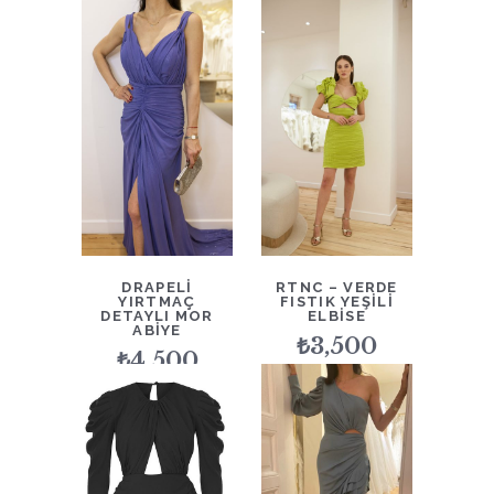
DRAPELI
RTNC – VERDE
YIRTMAÇ
FISTIK YEŞILI
DETAYLI MOR
ELBISE
ABIYE
₺
3,500
₺
4,500